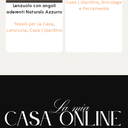
Casa | Giardino
,
Bricolage
Lenzuolo con angoli
e Ferramenta
aderenti Naturals Azzurro
Tessili per la Casa
,
Lenzuola
,
Casa | Giardino
Read More