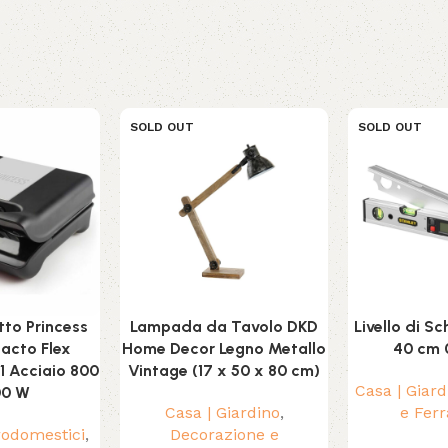
SOLD OUT
SOLD OUT
tto Princess
Lampada da Tavolo DKD
Livello di S
acto Flex
Home Decor Legno Metallo
40 cm 
01 Acciaio 800
Vintage (17 x 50 x 80 cm)
Casa | Giard
00 W
Casa | Giardino
,
e Fer
trodomestici
,
Decorazione e