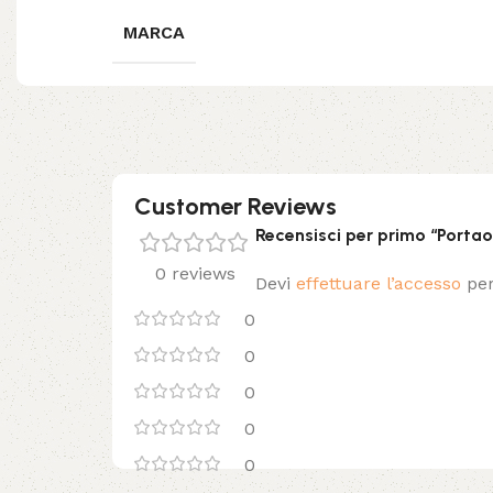
MARCA
Customer Reviews
Recensisci per primo “Portao
0 reviews
Devi
effettuare l’accesso
per
0
0
0
0
0