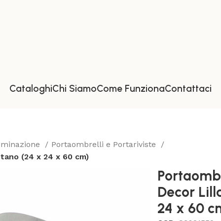
Cataloghi
Chi Siamo
Come Funziona
Contattaci
luminazione
Portaombrelli e Portariviste
tano (24 x 24 x 60 cm)
Portaomb
Decor Lill
24 x 60 c