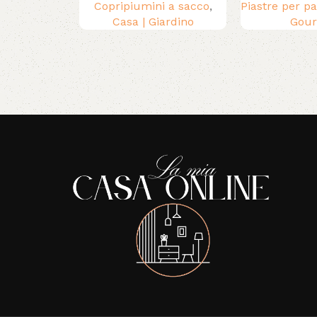
Copripiumini a sacco
,
Piastre per pa
Casa | Giardino
Gou
Read More