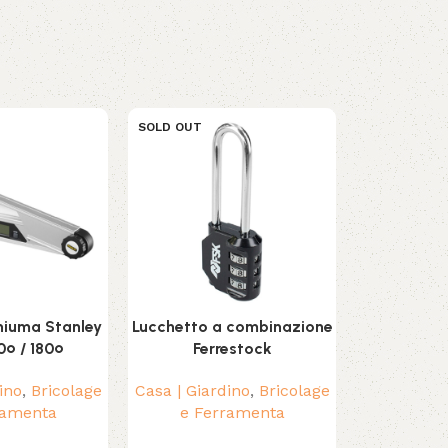
SOLD OUT
SOLD OUT
chiuma Stanley
Lucchetto a combinazione
Set di Cacci
0º / 180º
Ferrestock
ino
,
Bricolage
Casa | Giardino
,
Bricolage
Casa | Giar
ramenta
e Ferramenta
e Fe