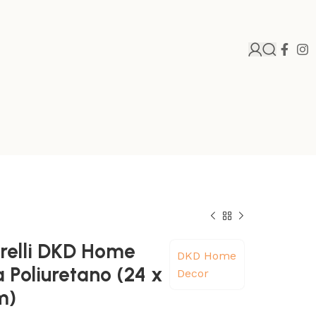
relli DKD Home
DKD Home
a Poliuretano (24 x
Decor
m)