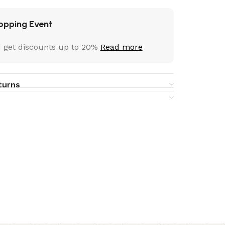
opping Event
 get discounts up to 20%
Read more
turns