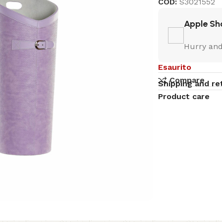
COD:
S3021552
Apple Sh
Hurry and
Esaurito
Compare
Shipping and re
Product care