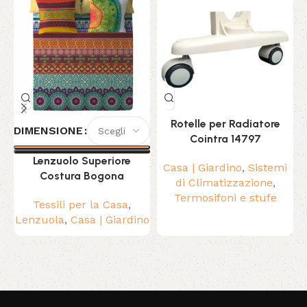
Rotelle per Radiatore
DIMENSIONE
Cointra 14797
Lenzuolo Superiore
Casa | Giardino
,
Sistemi
Costura Bogona
di Climatizzazione
,
Termosifoni e stufe
I
Tessili per la Casa
,
Lenzuola
,
Casa | Giardino
Read More