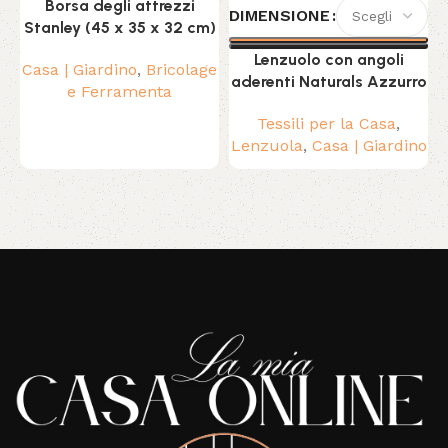
Borsa degli attrezzi
DIMENSIONE
Stanley (45 x 35 x 32 cm)
Lenzuolo con angoli
Casa | Giardino
,
Bricolage
C
aderenti Naturals Azzurro
e Ferramenta
Tessili per la Casa
,
Lenzuola
,
Casa | Giardino
Read More