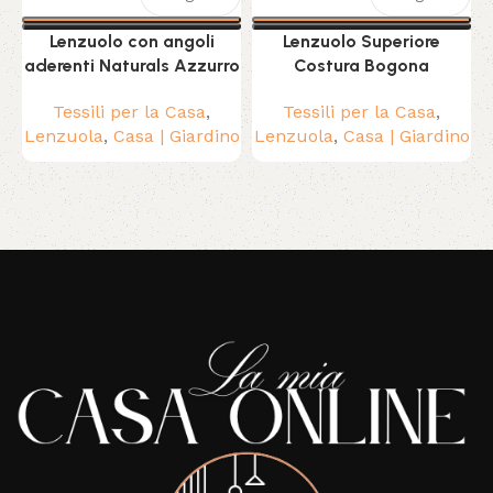
C
Lenzuolo con angoli
Lenzuolo Superiore
aderenti Naturals Azzurro
Costura Bogona
Tessili per la Casa
,
Tessili per la Casa
,
Lenzuola
,
Casa | Giardino
Lenzuola
,
Casa | Giardino
Read More