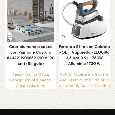
Copripiumone a sacco
Ferro da Stiro con Caldaia
con Piumone Costura
POLTI Vaporella PLEU0186
8434211909852 (90 x 190
3,5 bar 0,9 L 1750W
M
cm) (Singolo)
Alluminio 1750 W
Tessili per la Casa
,
Pulire, Aspirare e Stirare
,
Copripiumini a sacco
,
Asciugatrici, ferri da stiro
Casa | Giardino
e stendini
,
Casa | Giardino
Read More