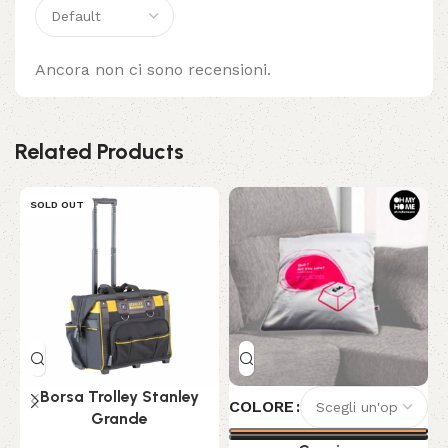
Ancora non ci sono recensioni.
Related Products
SOLD OUT
Borsa Trolley Stanley
COLORE
Grande
C