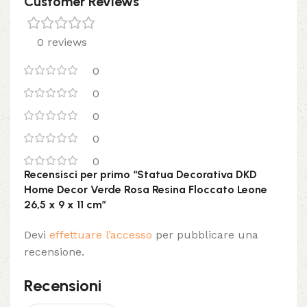
Customer Reviews
0 reviews
0
0
0
0
0
Recensisci per primo “Statua Decorativa DKD
Home Decor Verde Rosa Resina Floccato Leone
26,5 x 9 x 11 cm”
Devi
effettuare l’accesso
per pubblicare una
recensione.
Recensioni