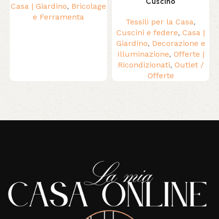
Cuscino
Casa | Giardino
,
Bricolage
e Ferramenta
Tessili per la Casa
,
Cuscini e federe
,
Casa |
Giardino
,
Decorazione e
Illuminazione
,
Offerte |
Ricondizionati
,
Outlet /
Offerte
Read More