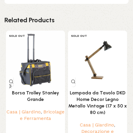
Related Products
SOLD OUT
SOLD OUT
Borsa Trolley Stanley
Lampada da Tavolo DKD
Grande
Home Decor Legno
C
Metallo Vintage (17 x 50 x
Casa | Giardino
,
Bricolage
80 cm)
e Ferramenta
Casa | Giardino
,
Decorazione e