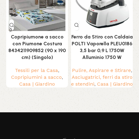
Copripiumone a sacco
Ferro da Stiro con Caldaia
L
con Piumone Costura
POLTI Vaporella PLEU0186
8434211909852 (90 x 190
3,5 bar 0,9 L 1750W
C
cm) (Singolo)
Alluminio 1750 W
Tessili per la Casa
,
Pulire, Aspirare e Stirare
,
Copripiumini a sacco
,
Asciugatrici, ferri da stiro
Casa | Giardino
e stendini
,
Casa | Giardino
Read More