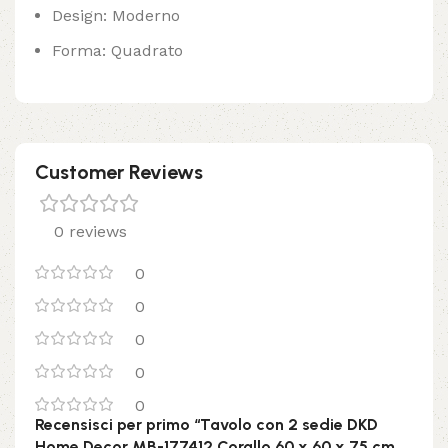
Design: Moderno
Forma: Quadrato
Customer Reviews
0 reviews
0
0
0
0
0
Recensisci per primo “Tavolo con 2 sedie DKD
Home Decor MB-177412 Corallo 60 x 60 x 75 cm