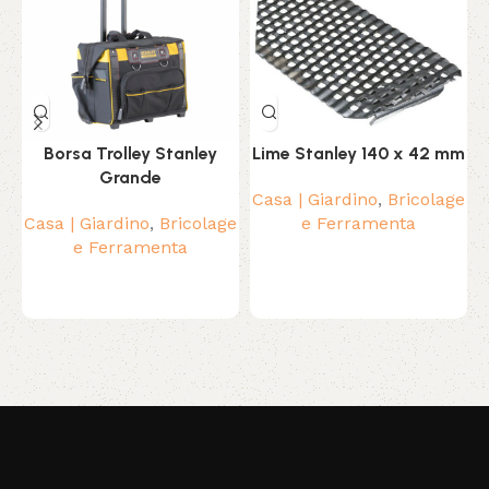
Borsa Trolley Stanley
Lime Stanley 140 x 42 mm
Grande
Casa | Giardino
,
Bricolage
Casa | Giardino
,
Bricolage
e Ferramenta
P
e Ferramenta
Read More